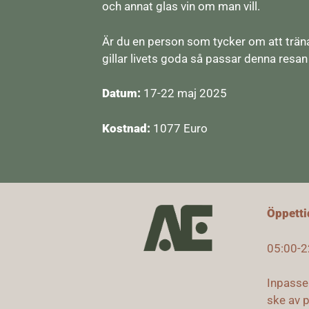
och annat glas vin om man vill.
Är du en person som tycker om att trän
gillar livets goda så passar denna resan
Datum:
17-22 maj 2025
Kostnad:
1077 Euro
Öppetti
05:00-2
Inpasser
ske av 