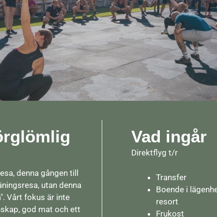
örglömlig
Vad ingår
Direktflyg t/r
resa, denna gången till
Transfer
räningsresa, utan denna
Boende i lägenhe
. Vårt fokus är inte
resort
skap, god mat och ett
Frukost