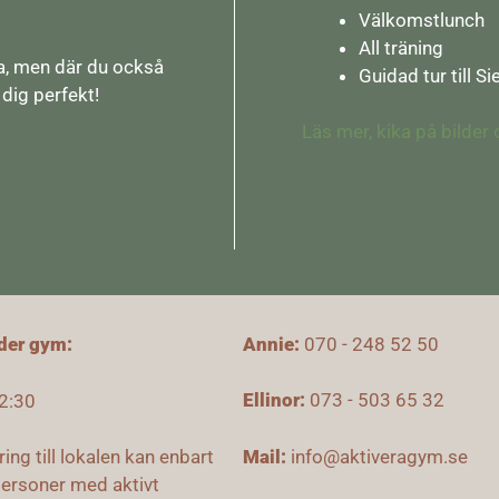
Välkomstlunch
All träning
a, men där du också
Guidad tur till S
 dig perfekt!
Läs mer, kika på bilder
Annie:
0
7
0 - 248 52 50
der gym:
Ellinor:
073 - 503 65 32
2:30
Mail:
info@aktiveragym.se
ing till lokalen kan enbart
personer med aktivt